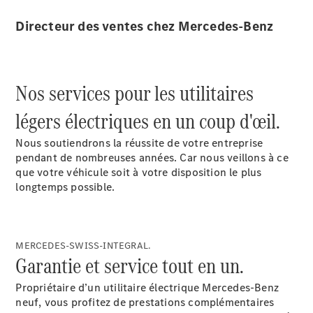
Solutions
de mobilité
Directeur des ventes chez Mercedes-Benz
Commande
intelligente
du véhicule
Garantie &
Nos services pour les utilitaires
pièces
d’origine
légers électriques en un coup d'œil.
Mercedes-
Benz
Nous soutiendrons la réussite de votre entreprise
QualityService
pendant de nombreuses années. Car nous veillons à ce
Services
que votre véhicule soit à votre disposition le plus
connectés
longtemps possible.
Prendre
rendez-
MERCEDES-SWISS-INTEGRAL.
vous à
Garantie et service tout en un.
l'atelier
Propriétaire d’un utilitaire électrique Mercedes-Benz
neuf, vous profitez de prestations complémentaires