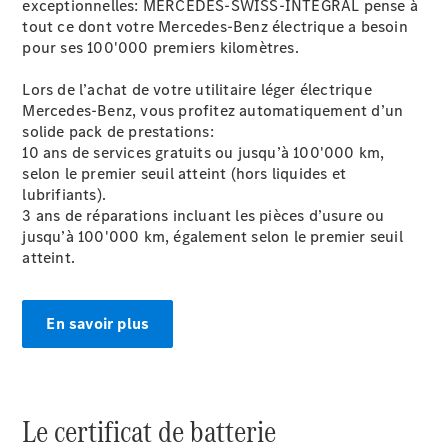
exceptionnelles: MERCEDES-SWISS-INTEGRAL pense à
tout ce dont votre Mercedes-Benz électrique a besoin
pour ses 100'000 premiers kilomètres.
Lors de l’achat de votre utilitaire léger électrique
Mercedes-Benz, vous profitez automatiquement d’un
solide pack de prestations:
À notre sujet
10 ans de services gratuits ou jusqu’à 100'000 km,
selon le premier seuil atteint (hors liquides et
lubrifiants).
3 ans de réparations incluant les pièces d’usure ou
jusqu’à 100'000 km, également selon le premier seuil
atteint.
L'entreprise
En savoir plus
Interlocuteur
Sites et
horaires
Le certificat de batterie
Formulaire