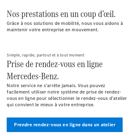
Solutions
de mobilité
Nos prestations en un coup d’œil.
Commande
intelligente
Grâce à nos solutions de mobilité, nous vous aidons à
du véhicule
maintenir votre entreprise en mouvement.
Garantie &
pièces
d’origine
Mercedes-
Simple, rapide, partout et à tout moment
Prise de rendez-vous en ligne
Benz
QualityService
Mercedes-Benz.
Services
connectés
Notre service ne s'arrête jamais. Vous pouvez
facilement utiliser notre système de prise de rendez-
Prendre
vous en ligne pour sélectionner le rendez-vous d'atelier
rendez-
qui convient le mieux à votre entreprise.
vous à
l'atelier
Prendre rendez-vous en ligne dans un atelier