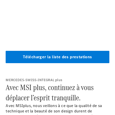
À notre sujet
MERCEDES-SWISS-INTEGRAL plus
L'entreprise
Avec MSI plus, continuez à vous
Interlocuteur
Sites et
déplacer l’esprit tranquille.
horaires
Avec MSIplus, nous veillons à ce que la qualité de sa
technique et la beauté de son design durent de
Formulaire