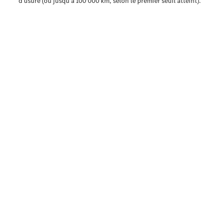
Solutions
de mobilité
Commande
intelligente
du véhicule
Garantie &
pièces
d’origine
Mercedes-
Benz
QualityService
Services
connectés
Prendre
rendez-
vous à
l'atelier