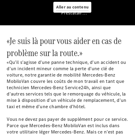
Aller au contenu
Prestataire / Protection des données
«Je suis là pour vous aider en cas de
problème sur la route.»
Services
«Qu'il s'agisse d'une panne technique, d'un accident ou
d'un incident mineur comme la perte d'une clé de
voiture, notre garantie de mobilité Mercedes-Benz
MobiloVan
couvre les coûts de mon travail en tant que
technicien Mercedes-Benz Service24h, ainsi que
d'autres services tels que le remorquage du véhicule, la
mise à disposition d'un véhicule de remplacement, d'un
Aperçu
taxi et même d'une chambre d'hôtel.
Van Service
Assistance
Vous ne devez pas payer de supplément pour ce service.
dépannage
Parce que Mercedes-Benz MobiloVan est inclus dans
& assistance
votre utilitaire léger
client
Mercedes-Benz.
Mais ce n'est pas