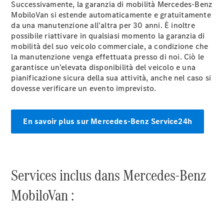
Successivamente, la garanzia di mobilità Mercedes-Benz
MobiloVan si estende automaticamente e gratuitamente
da una manutenzione all’altra per 30 anni. È inoltre
possibile riattivare in qualsiasi momento la garanzia di
mobilità del suo veicolo commerciale, a condizione che
la manutenzione venga effettuata presso di noi. Ciò le
garantisce un’elevata disponibilità del veicolo e una
À notre sujet
pianificazione sicura della sua attività, anche nel caso si
dovesse verificare un evento imprevisto.
En savoir plus sur Mercedes-Benz Service24h
L'entreprise
Interlocuteur
Services inclus dans Mercedes-Benz
Sites et
MobiloVan :
horaires
Formulaire