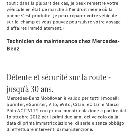
tout : dans la plupart des cas, je peux remettre votre
Solutions
véhicule en état de marche à l'endroit même où la
de mobilité
panne s'est produite. Je peux réparer votre véhicule
Commande
sur-le-champ et vous pouvez poursuivre votre voyage
intelligente
d'affaires immédiatement.»
du véhicule
Garantie &
Technicien de maintenance chez Mercedes-
pièces
d’origine
Benz
Mercedes-
Benz
QualityService
Services
Détente et sécurité sur la route -
connectés
jusqu'à 30 ans.
Prendre
Mercedes-Benz
MobiloVan
è valido per tutti i modelli
rendez-
Sprinter, eSprinter, Vito, eVito, Citan, eCitan e Marco
vous à
Polo ACTIVITY con prima immatricolazione a partire dal
l'atelier
1o ottobre 2012 per i primi due anni del veicolo dalla
data di prima immatricolazione, di serie e senza obbligo
di effettuare interventi di manutenzione.