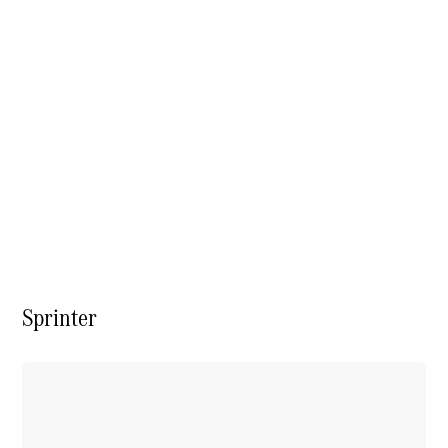
À notre sujet
Sprinter
L'entreprise
Interlocuteur
Sites et
horaires
Formulaire