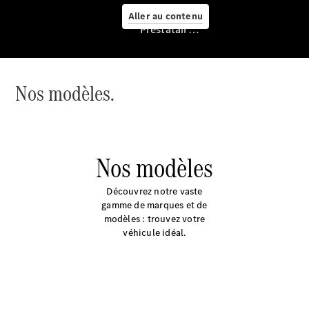
Aller au contenu
Prestataire / Protection des données
Nos modèles.
Services
Nos modèles
Découvrez notre vaste
gamme de marques et de
modèles : trouvez votre
Aperçu
véhicule idéal.
Van Service
Assistance
dépannage
& assistance
client