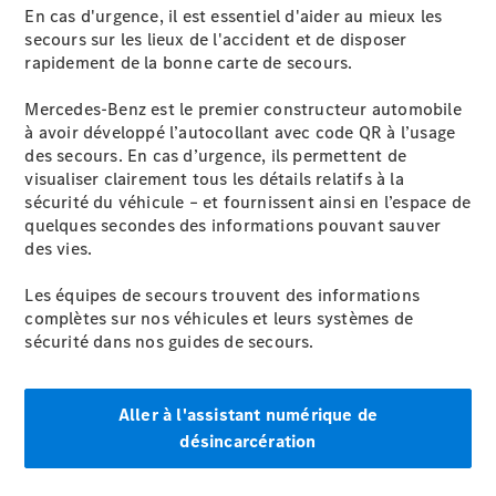
En cas d'urgence, il est essentiel d'aider au mieux les
Rappel de
secours sur les lieux de l'accident et de disposer
véhicules
rapidement de la bonne carte de secours.
(VRS)
Pièces de
Mercedes-Benz est le premier constructeur automobile
rechange
à avoir développé l’autocollant avec code QR à l’usage
Accessories
des secours. En cas d’urgence, ils permettent de
visualiser clairement tous les détails relatifs à la
sécurité du véhicule – et fournissent ainsi en l’espace de
quelques secondes des informations pouvant sauver
des vies.
Les équipes de secours trouvent des informations
Brochure
complètes sur nos véhicules et leurs systèmes de
numérique
sécurité dans nos guides de secours.
Accessoires
de véhicule
Collection
Aller à l'assistant numérique de
Notices
d'utilisation
désincarcération