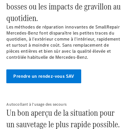
bosses ou les impacts de gravillon au
panne ou
d'accident
quotidien.
Roues &
pneus
Les méthodes de réparation innovantes de SmallRepair
Maintenance,
Mercedes-Benz font disparaître les petites traces du
réparation et
quotidien, à l'extérieur comme à l'intérieur, rapidement
garantie
et surtout à moindre coût. Sans remplacement de
pièces entières et bien sûr avec la qualité élevée et
contrôlée habituelle de Mercedes-Benz.
Prendre un rendez-vous SAV
Autocollant à l'usage des secours
Un bon aperçu de la situation pour
Maintenance
Réparation
un sauvetage le plus rapide possible.
Service &
garanties