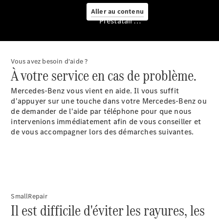
Aller au contenu
Prestataire / Protection des données
Vous avez besoin d'aide ?
À votre service en cas de problème.
Prendre
Mercedes-Benz vous vient en aide. Il vous suffit
rendez-
d'appuyer sur une touche dans votre Mercedes-Benz ou
vous à
de demander de l'aide par téléphone pour que nous
l'atelier
intervenions immédiatement afin de vous conseiller et
Mobile
de vous accompagner lors des démarches suivantes.
Service
Offre
digitale
Solutions
de recharge
Recharge en
SmallRepair
déplacement
Il est difficile d'éviter les rayures, les
Assistance
en cas de