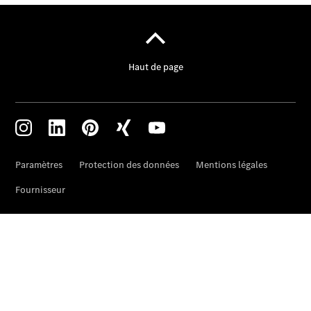
Prendre
rendez-
vous à
l'atelier
À notre sujet