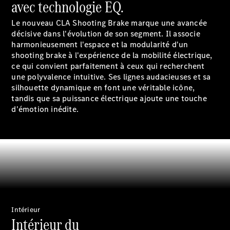
avec technologie EQ.
panne ou
d'accident
Le nouveau CLA Shooting Brake marque une avancée
Roues &
décisive dans l'évolution de son segment. Il associe
pneus
harmonieusement l'espace et la modularité d'un
Maintenance,
shooting brake à l'expérience de la mobilité électrique,
réparation et
ce qui convient parfaitement à ceux qui recherchent
garantie
une polyvalence intuitive. Ses lignes audacieuses et sa
silhouette dynamique en font une véritable icône,
tandis que sa puissance électrique ajoute une touche
d'émotion inédite.
Maintenance
Réparation
Intérieur
Intérieur du
Service &
garanties