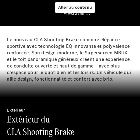
Aller au contenu
Prestataire / Protection des données
Le nouveau CLA Shooting Brake combine élégance
sportive avec technologie EQ innovante et polyvalence
renforcée. Son design moderne, le Superscreen MBUX
Prendre
et le toit panoramique généreux créent une expérience
rendez-
de conduite ouverte et haut de gamme – avec plus
vous à
d’espace pour le quotidien et les loisirs. Un véhicule qui
l'atelier
allie design, fonctionnalité et confort avec brio.
Mobile
Service
Offre
digitale
Solutions
Extérieur
de recharge
Extérieur du
Recharge en
déplacement
CLA Shooting Brake
Assistance
en cas de