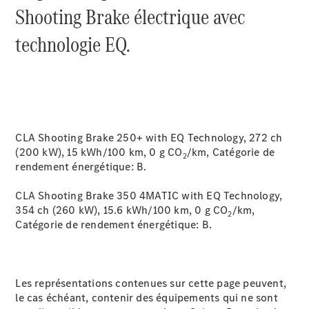
Prendre
Shooting Brake électrique avec
rendez-
vous à
technologie EQ.
l'atelier
CLA Shooting Brake 250+ with EQ Technology, 272 ch
(200 kW), 15 kWh/100 km, 0 g CO
/km, Catégorie de
2
rendement énergétique:
B.
À notre sujet
CLA Shooting Brake 350 4MATIC with EQ Technology,
354 ch (260 kW), 15.6 kWh/100 km, 0 g CO
/km,
2
Catégorie de rendement énergétique:
B.
Les représentations contenues sur cette page peuvent,
le cas échéant, contenir des équipements qui ne sont