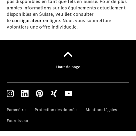
L'entreprise
pas disponibles en tant que tels en Suisse. Pour de plus
Interlocuteur
amples informations sur les équipements actuellement
Sites et
disponibles en Suisse, veuillez consulter
horaires
le configurateur en ligne
. Nous vous soumettons
volontiers une offre individuelle.
Formulaire
de contact
Prendre
rendez-
vous à
l'atelier