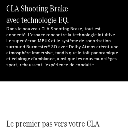
CLA Shooting Brake
Rappel de
véhicules
avec technologie EQ.
(VRS)
Pièces de
Dans le nouveau CLA Shooting Brake, tout est
rechange
connecté. L'espace rencontre la technologie intuitive.
Accessories
Le super-écran
MBUX
et le système de sonorisation
surround Burmester® 3D avec Dolby
Atmos
créent une
atmosphère immersive, tandis que le toit panoramique
et éclairage
d'ambiance
, ainsi que les nouveaux sièges
sport
, rehaussent l'expérience de conduite.
Brochure
numérique
Accessoires
de véhicule
Collection
Notices
d'utilisation
Le premier pas vers votre CLA