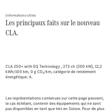
Rappel de
véhicules
Informations utiles
(VRS)
Les principaux faits sur le nouveau
Pièces de
rechange
CLA.
Accessories
CLA 250+ with EQ Technology , 272 ch (200 kW), 12,2
Brochure
kWh/100 km, 0 g CO
/km, catégorie de rendement
numérique
2
énergétique:
A.
Accessoires
de véhicule
Collection
Notices
Les représentations contenues sur cette page peuvent,
d'utilisation
le cas échéant, contenir des équipements qui ne sont
pas disponibles en tant que tels en Suisse. Pour de plus