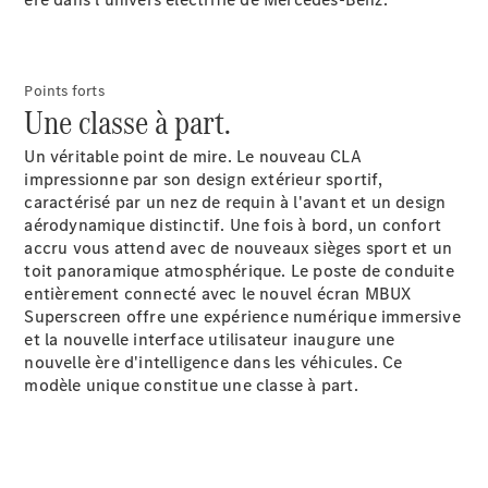
panne ou
d'accident
Roues &
pneus
Points forts
Une classe à part.
Maintenance,
réparation et
Un véritable point de mire. Le nouveau CLA
garantie
impressionne par son design extérieur sportif,
caractérisé par un nez de requin à l'avant et un design
aérodynamique distinctif. Une fois à bord, un confort
accru vous attend avec de nouveaux sièges
sport
et un
toit panoramique atmosphérique. Le poste de conduite
entièrement connecté avec le nouvel écran MBUX
Superscreen offre une expérience numérique immersive
et la nouvelle interface utilisateur inaugure une
nouvelle ère d'intelligence dans les véhicules. Ce
modèle unique constitue une classe à part.
Maintenance
Réparation
Service &
garanties