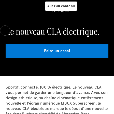
Aller au contenu
Prestataire / Protection des données
Le nouveau CLA électrique.
Prendre
rendez-
Faire un essai
vous à
l'atelier
Mobile
Service
Offre
digitale
Solutions
Sportif, connecté, 100 % électrique. Le nouveau CLA
de recharge
vous permet de garder une longueur d'avance. Avec son
Recharge en
design athlétique, sa chaîne cinématique entièrement
déplacement
nouvelle et l'écran numérique MBUX Superscreen, le
Assistance
nouveau CLA électrique marque le début d'une nouvelle
en cas de
ère dans l'univers électrifié de Mercedes-Benz.