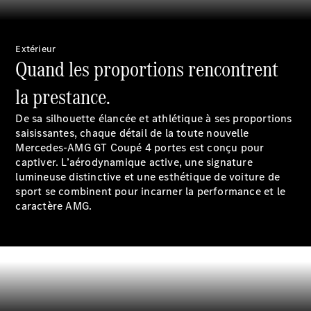
Rappel de
véhicules
(VRS)
Extérieur
Pièces de
Quand les proportions rencontrent
rechange
Accessories
la prestance.
De sa silhouette élancée et athlétique à ses proportions
saisissantes, chaque détail de la toute nouvelle
Mercedes-AMG GT Coupé 4 portes est conçu pour
captiver. L’aérodynamique active, une signature
lumineuse distinctive et une esthétique de voiture de
Brochure
sport se combinent pour incarner la performance et le
numérique
caractère AMG.
Accessoires
de véhicule
Collection
Notices
d'utilisation