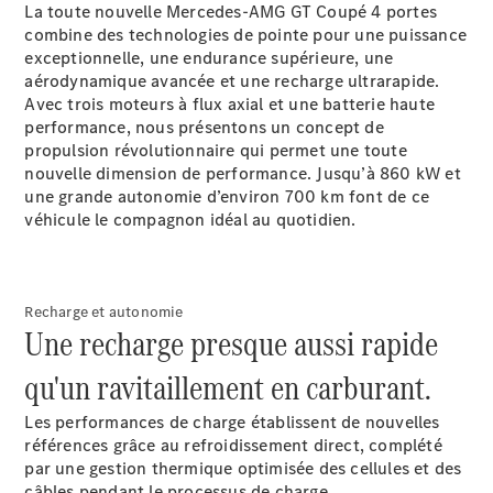
L'entreprise
La toute nouvelle Mercedes-AMG GT Coupé 4 portes
Interlocuteur
combine des technologies de pointe pour une puissance
Sites et
exceptionnelle, une endurance supérieure, une
horaires
aérodynamique avancée et une recharge ultrarapide.
Avec trois moteurs à flux axial et une batterie haute
performance, nous présentons un concept de
Formulaire
propulsion révolutionnaire qui permet une toute
de contact
nouvelle dimension de performance. Jusqu’à 860 kW et
Prendre
une grande autonomie d’environ 700 km font de ce
rendez-
véhicule le compagnon idéal au quotidien.
vous à
l'atelier
Recharge et autonomie
Une recharge presque aussi rapide
qu'un ravitaillement en carburant.
Les performances de charge établissent de nouvelles
références grâce au refroidissement direct, complété
par une gestion thermique optimisée des cellules et des
câbles pendant le processus de charge.