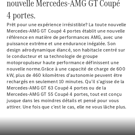
nouvelle Mercedes-AMG GT Coupé
panne ou
d'accident
4 portes.
Roues &
pneus
Prêt pour une expérience irrésistible? La toute nouvelle
Maintenance,
Mercedes-AMG GT Coupé 4 portes établit une nouvelle
réparation et
référence en matière de performances AMG, avec une
garantie
puissance extrême et une endurance inégalée. Son
design aérodynamique élancé, son habitacle centré sur
le conducteur et sa technologie de groupe
motopropulseur haute performance définissent une
nouvelle norme.Grâce à une capacité de charge de 600
kW
, plus de 460 kilomètres d’autonomie peuvent être
rechargés en seulement 10 minutes. Qu’il s’agisse de la
Mercedes-AMG GT 63 Coupé 4 portes ou de la
Mercedes-AMG GT 55 Coupé 4 portes, tout est conçu
jusque dans les moindres détails et pensé pour vous
attirer. Une fois que c’est le cas, elle ne vous lâche plus.
Maintenance
Réparation
Service &
garanties