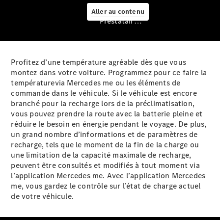
Aller au contenu
Prestataire / Protection des données
Profitez d’une température agréable dès que vous
montez dans votre voiture. Programmez pour ce faire la
températurevia Mercedes me ou les éléments de
Prendre
commande dans le véhicule. Si le véhicule est encore
rendez-
branché pour la recharge lors de la préclimatisation,
vous à
vous pouvez prendre la route avec la batterie pleine et
l'atelier
réduire le besoin en énergie pendant le voyage. De plus,
Mobile
un grand nombre d’informations et de paramètres de
Service
recharge, tels que le moment de la fin de la charge ou
Offre
une limitation de la capacité maximale de recharge,
digitale
peuvent être consultés et modifiés à tout moment via
Solutions
l’application Mercedes me. Avec l’application Mercedes
de recharge
me, vous gardez le contrôle sur l’état de charge actuel
Recharge en
de votre
véhicule.
déplacement
Assistance
en cas de