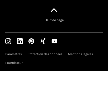
panne ou
d'accident
Roues &
pneus
Maintenance,
réparation et
garantie
Maintenance
Réparation
Service &
garanties