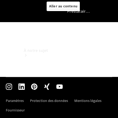
Aller au contenu
Prestataire / Protection des données
Prestataire /
Protection des
données
À notre sujet
Sites et
horaires
Interlocuteur
L'entreprise