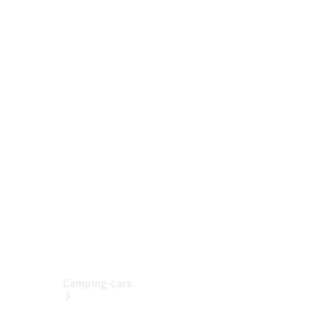
Découvrir
maintenant
Interlocuteur
Sites et
horaires
Camping-cars